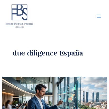
Ir
al
contenido
Main
Men
due diligence España