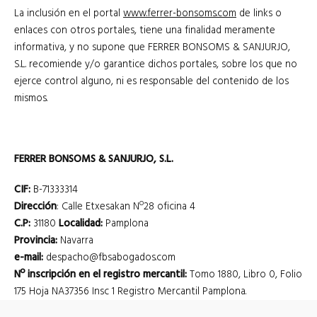
La inclusión en el portal
www.ferrer-bonsoms.com
de links o
enlaces con otros portales, tiene una finalidad meramente
informativa, y no supone que FERRER BONSOMS & SANJURJO,
S.L. recomiende y/o garantice dichos portales, sobre los que no
ejerce control alguno, ni es responsable del contenido de los
mismos.
FERRER BONSOMS & SANJURJO, S.L.
CIF:
B-71333314
Dirección
: Calle Etxesakan Nº28 oficina 4
C.P:
31180
Localidad:
Pamplona
Provincia:
Navarra
e-mail:
despacho@fbsabogados.com
Nº inscripción en el registro mercantil:
Tomo 1880, Libro 0, Folio
175 Hoja NA37356 Insc 1 Registro Mercantil Pamplona.