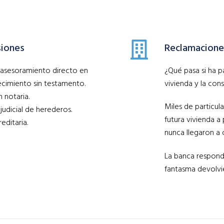
siones
Reclamaciones
y asesoramiento directo en
¿Qué pasa si ha 
ecimiento sin testamento.
vivienda y la co
n notaria.
Miles de particul
judicial de herederos.
futura vivienda a
editaria.
nunca llegaron a c
La banca respond
fantasma devolvie