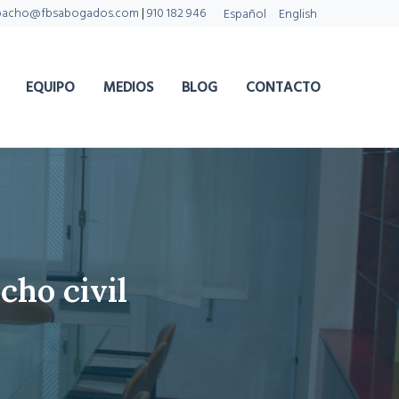
pacho@fbsabogados.com
|
910 182 946
Español
English
EQUIPO
MEDIOS
BLOG
CONTACTO
cho civil