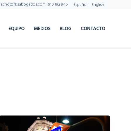
pacho@fbsabogados.com
|
910 182 946
Español
English
EQUIPO
MEDIOS
BLOG
CONTACTO