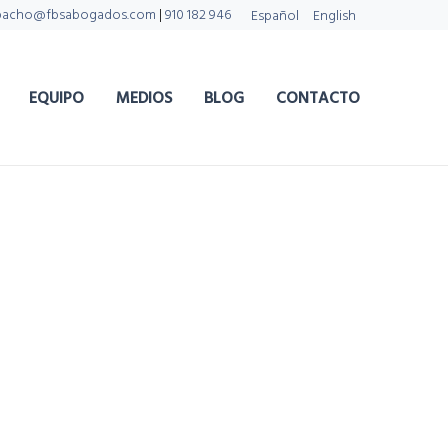
pacho@fbsabogados.com
|
910 182 946
Español
English
EQUIPO
MEDIOS
BLOG
CONTACTO