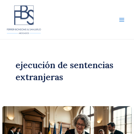
Ir
al
contenido
Main
Men
ejecución de sentencias
extranjeras