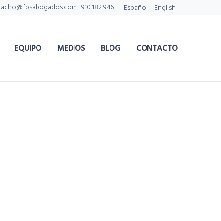
pacho@fbsabogados.com
|
910 182 946
Español
English
EQUIPO
MEDIOS
BLOG
CONTACTO