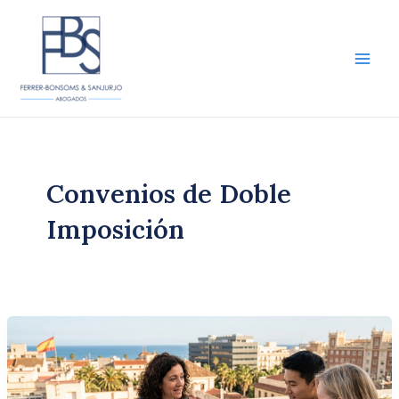
Ir
al
contenido
Main
Men
Convenios de Doble
Imposición