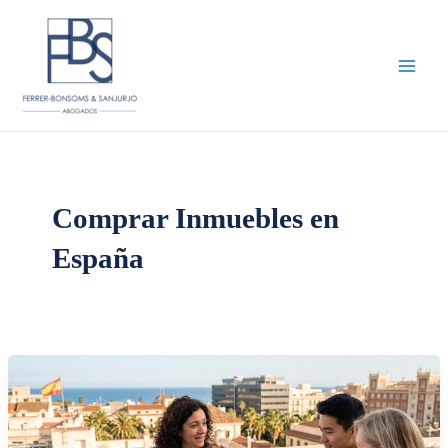
Ir
al
contenido
Main
Men
Comprar Inmuebles en
España