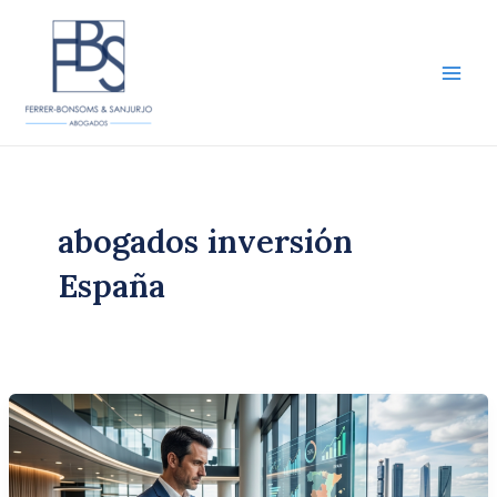
Ir
al
contenido
Main
Men
abogados inversión
España