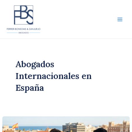
Ir
al
contenido
Main
Men
Abogados
Internacionales en
España