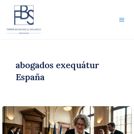
Ir
al
contenido
Main
Men
abogados exequátur
España