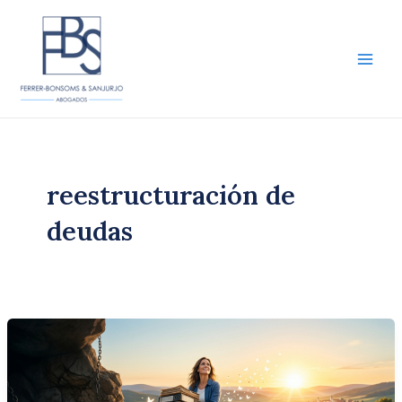
Ir
al
contenido
Main
Men
reestructuración de
deudas