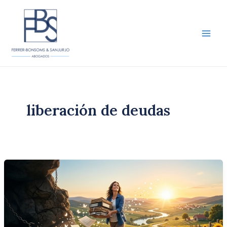
Ir
al
contenido
Main
Men
liberación de deudas