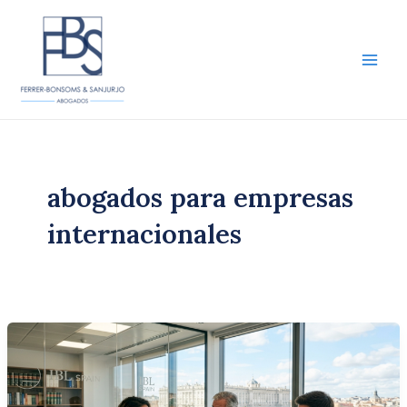
Ir
al
contenido
Main
Men
abogados para empresas
internacionales