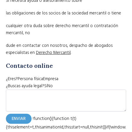
Si necesita ayuda o asesoramiento sobre
las obligaciones de los socios de la sociedad mercantil o tiene
cualquier otra duda sobre derecho mercantil o contratación
mercantil, no
dude en contactar con nosotros, despacho de abogados
especialistas en
Derecho Mercantil
.
Contacto online
¿Eres?Persona físicaEmpresa
¿Buscas ayuda legal?SíNo
ENVIAR
!function(){function t(t)
{this.element=t,this.animationId,this.start=null,this.init()}if(!window.