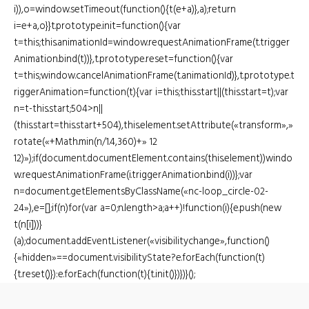
i)),o=window.setTimeout(function(){t(e+a)},a);return
i=e+a,o}}t.prototype.init=function(){var
t=this;this.animationId=window.requestAnimationFrame(t.trigger
Animation.bind(t))},t.prototype.reset=function(){var
t=this;window.cancelAnimationFrame(t.animationId)},t.prototype.t
riggerAnimation=function(t){var i=this;this.start||(this.start=t);var
n=t-this.start;504>n||
(this.start=this.start+504),this.element.setAttribute(«transform»,»
rotate(«+Math.min(n/1.4,360)+» 12
12)»);if(document.documentElement.contains(this.element))windo
w.requestAnimationFrame(i.triggerAnimation.bind(i))};var
n=document.getElementsByClassName(«nc-loop_circle-02-
24»),e=[];if(n)for(var a=0;n.length>a;a++)!function(i){e.push(new
t(n[i]))}
(a);document.addEventListener(«visibilitychange»,function()
{«hidden»==document.visibilityState?e.forEach(function(t)
{t.reset()}):e.forEach(function(t){t.init()})})}();