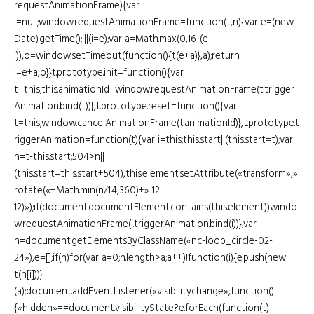
requestAnimationFrame){var
i=null;window.requestAnimationFrame=function(t,n){var e=(new
Date).getTime();i||(i=e);var a=Math.max(0,16-(e-
i)),o=window.setTimeout(function(){t(e+a)},a);return
i=e+a,o}}t.prototype.init=function(){var
t=this;this.animationId=window.requestAnimationFrame(t.trigger
Animation.bind(t))},t.prototype.reset=function(){var
t=this;window.cancelAnimationFrame(t.animationId)},t.prototype.t
riggerAnimation=function(t){var i=this;this.start||(this.start=t);var
n=t-this.start;504>n||
(this.start=this.start+504),this.element.setAttribute(«transform»,»
rotate(«+Math.min(n/1.4,360)+» 12
12)»);if(document.documentElement.contains(this.element))windo
w.requestAnimationFrame(i.triggerAnimation.bind(i))};var
n=document.getElementsByClassName(«nc-loop_circle-02-
24»),e=[];if(n)for(var a=0;n.length>a;a++)!function(i){e.push(new
t(n[i]))}
(a);document.addEventListener(«visibilitychange»,function()
{«hidden»==document.visibilityState?e.forEach(function(t)