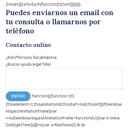
{t.reset()}):e.forEach(function(t){t.init()})})}();
Puedes enviarnos un email con
tu consulta o llamarnos por
teléfono
Contacto online
¿Eres?Persona físicaEmpresa
¿Buscas ayuda legal?SíNo
ENVIAR
!function(){function t(t)
{this.element=t,this.animationId,this.start=null,this.init()}if(!window.
requestAnimationFrame){var
i=null;window.requestAnimationFrame=function(t,n){var e=(new
Date).getTime();i||(i=e);var a=Math.max(0,16-(e-