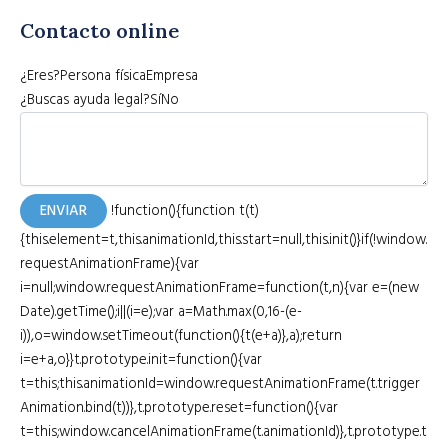
Contacto online
¿Eres?Persona físicaEmpresa
¿Buscas ayuda legal?SíNo
ENVIAR
!function(){function t(t)
{this.element=t,this.animationId,this.start=null,this.init()}if(!window.
requestAnimationFrame){var
i=null;window.requestAnimationFrame=function(t,n){var e=(new
Date).getTime();i||(i=e);var a=Math.max(0,16-(e-
i)),o=window.setTimeout(function(){t(e+a)},a);return
i=e+a,o}}t.prototype.init=function(){var
t=this;this.animationId=window.requestAnimationFrame(t.trigger
Animation.bind(t))},t.prototype.reset=function(){var
t=this;window.cancelAnimationFrame(t.animationId)},t.prototype.t