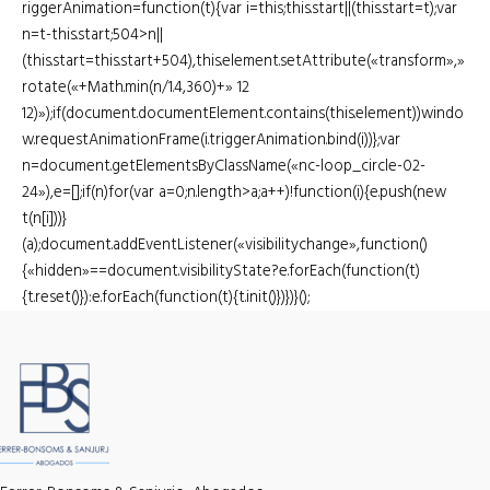
riggerAnimation=function(t){var i=this;this.start||(this.start=t);var
n=t-this.start;504>n||
(this.start=this.start+504),this.element.setAttribute(«transform»,»
rotate(«+Math.min(n/1.4,360)+» 12
12)»);if(document.documentElement.contains(this.element))windo
w.requestAnimationFrame(i.triggerAnimation.bind(i))};var
n=document.getElementsByClassName(«nc-loop_circle-02-
24»),e=[];if(n)for(var a=0;n.length>a;a++)!function(i){e.push(new
t(n[i]))}
(a);document.addEventListener(«visibilitychange»,function()
{«hidden»==document.visibilityState?e.forEach(function(t)
{t.reset()}):e.forEach(function(t){t.init()})})}();