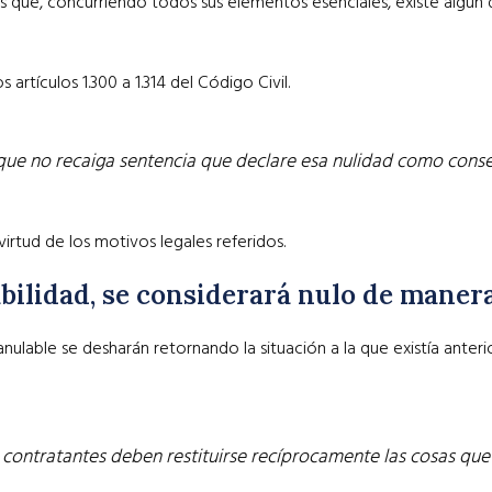
s que, concurriendo todos sus elementos esenciales, existe algún 
 artículos 1.300 a 1.314 del Código Civil.
a que no recaiga sentencia que declare esa nulidad como consec
irtud de los motivos legales referidos.
labilidad, se considerará nulo de manera
anulable se desharán retornando la situación a la que existía ante
contratantes deben restituirse recíprocamente las cosas que h