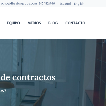
pacho@fbsabogados.com
|
910 182 946
Español
English
EQUIPO
MEDIOS
BLOG
CONTACTO
 de contractos
os?